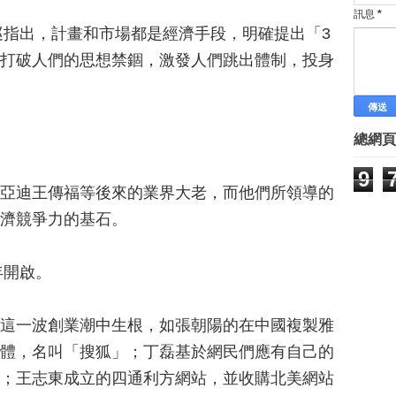
►
3月
(69)
訊息
*
►
2月
(90)
南巡指出，計畫和市場都是經濟手段，明確提出「3
►
1月
(85)
打破人們的思想禁錮，激發人們跳出體制，投身
►
2014
(15)
Labels
林有田老師 孫子兵法專欄
最新創業訊息
最新課程
總網頁
創業文章
創業案例
9
創業新聞
亞迪王傳福等後來的業界大老，而他們所領導的
創業課程系列
濟競爭力的基石。
網路行銷
網路行銷課程
價值主張年代
年開啟。
講師團隊
這一波創業潮中生根，如張朝陽的在中國複製雅
體，名叫「搜狐」；丁磊基於網民們應有自己的
；王志東成立的四通利方網站，並收購北美網站