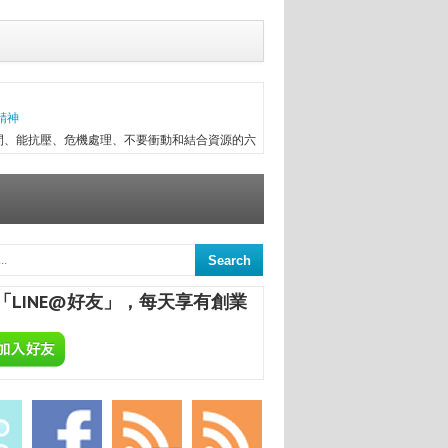
精神
間、能抗壓、危機處理、不要衝動和結合資源的六
往趕不上變化，有時最初目標往往無法實現，卻因
次創業，與朋友一起做醫療器械進出口，兩年半後
信念...
ALCHEMA：今天開始，享受專屬於你的自釀美酒！
葡萄酒，不論是作為飲品或是餐點的佐料，已是餐
民生活息息相關；在美國酒館也琳瑯滿目，熱愛自
「LINE@好友」，每天享有創業
合一定要把酒言歡，增進彼此感情，更不用說日本
國的炸機配燒酒等等。全球的飲酒文化盛行，你還
意
來，終日與舊書為伍，已被喻為台中舊書達人。
間的舊書，在文瑄舊書坊負責人張瑞添的眼裡，
點，從汽車材料買賣業，跨足舊書店；如今，旗下