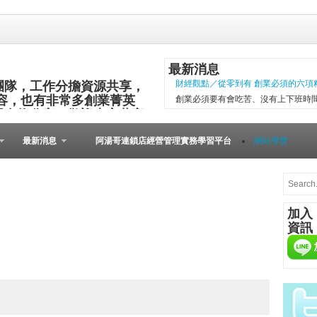
最新消息
團隊，工作分擔資源共享，
財經觀點／從零到有 創業必須的六項
容，也有非常多創業菁英
創業必須要有會吃苦、沒有上下班時
與食物分享，歡迎大家共襄
項精神，現代社會變化太快，計畫往
其他的小插曲完成。 二○○五年第一
最新消息
阿湯哥連鎖店經營管理實務學習平台
網站導覽
以失敗告終。總結原因是沒有志同道合的
[Meet創業之星] 
在歐洲裡，到處可見
桌上必備餐點，與人
加入
由的美國人，不論場
資訊
人的居酒屋文化、韓
在等什麼？開始動手自己做吧！...
微型創業－張瑞添虛實通路賣書 兩得
文瑄舊書坊負責人張瑞添，創業28年
小檔案 文瑄舊書坊 被民眾認為占空
是塊寶。他基於資源回收再利用的觀