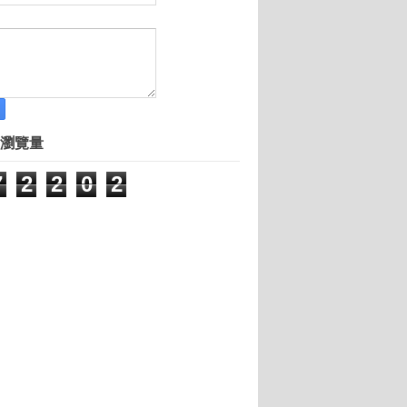
瀏覽量
7
2
2
0
2