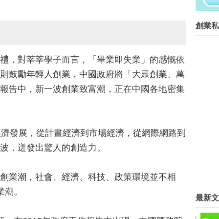
共有逢甲與東海等2家店。因應網路...
創業菁英班創業私塾版權所有請尊重智
創業私
Blog Archive
►
2016
(267)
禮，對莘莘學子而言，「畢業即失業」的感慨依
▼
2015
(817)
則鼓勵年輕人創業，中國政府將「大眾創業、萬
►
12月
(63)
►
11月
(62)
報告中，新一波創業致富潮，正在中國各地密集
►
10月
(68)
►
9月
(78)
►
8月
(89)
►
7月
(57)
經濟發展，從計畫經濟到市場經濟，從網際網路到
▼
6月
(42)
波，迸發出驚人的創造力。
DAKUO青年創業幫 交出閃亮成績
為50歲以上創業者提供指導
鼓勵創業 別只看到科技業
創業潮，社會、經濟、科技、政策環境並不相
雲縣府創業貸款 造福微型企業
業潮。
最新文
艱苦人創業微利貸 縣府助脫貧
硅谷著名華裔創投家陳五福談成功