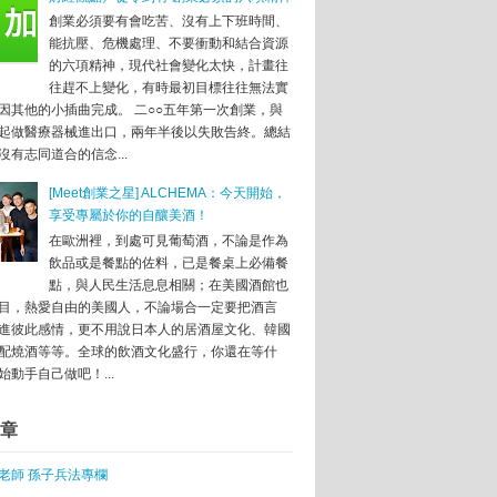
火龍果面膜創業
創業必須要有會吃苦、沒有上下班時間、
吸效應
能抗壓、危機處理、不要衝動和結合資源
糕點
的六項精神，現代社會變化太快，計畫往
往趕不上變化，有時最初目標往往無法實
水器
因其他的小插曲完成。 二○○五年第一次創業，與
、拼設計
起做醫療器械進出口，兩年半後以失敗告終。總結
沒有志同道合的信念...
[Meet創業之星] ALCHEMA：今天開始，
星云孵化器展現台灣「硬」實力
享受專屬於你的自釀美酒！
青相機」
在歐洲裡，到處可見葡萄酒，不論是作為
飲品或是餐點的佐料，已是餐桌上必備餐
簡約實搭
點，與人民生活息息相關；在美國酒館也
目，熱愛自由的美國人，不論場合一定要把酒言
進彼此感情，更不用說日本人的居酒屋文化、韓國
配燒酒等等。全球的飲酒文化盛行，你還在等什
始動手自己做吧！...
大門
章
管理軟體系統
志
老師 孫子兵法專欄