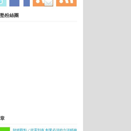
慧財產權勿任意轉載違者依法必究. 技術提供：
塾粉絲團
Blogger
.
單
章
心得
財經觀點／從零到有 創業必須的六項精神