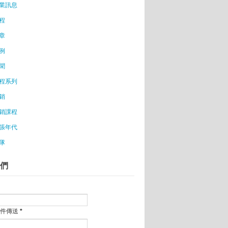
業訊息
等到不害怕就不用跳了......
創業？陳建銘：「為什麼不？你不覺得現在是個創業的
程
章
玩偶
例
你聽
之女與滴滴打車
聞
程系列
程
銷
話你知
度
銷課程
張年代
隊
創業
做你的家庭好夥伴
們
出好口碑
出爐 22位入選
事業更茁壯
郵件傳送
*