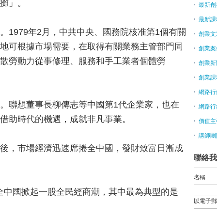
攤」。
最新創
神魔之塔創辦人：創業就像高空彈跳，
[創新．經理人]離開Yahoo來
最新課
好時機嗎？」
1979年2月，中共中央、國務院核准第1個有關
創業文
年近半百創業 鴻海前主管賣智慧
地可根據市場需要，在取得有關業務主管部門同
創業案
大學生創業愛什麼？ 畢業生說給
散勞動力從事修理、服務和手工業者個體勞
女性在DT時代創業機遇：柳傳志
創業新
網路創業性中國
創業課
工研院助創業 催生超強EMBA學
網路行
創業者成功要素 PayPal創辦人
。聯想董事長柳傳志等中國第1代企業家，也在
社論－加大「創業拔萃方案」的力
網路行
李克強：大眾創業 稅務支持
借助時代的機遇，成就非凡事業。
價值主
創新創業計劃 舉行天使創投媒合
講師團
商業虛與實－自造者引領的第四波
後，市場經濟迅速席捲全中國，發財致富日漸成
科技與玩具的結合！摩豆智慧娃娃
聯絡我
微型創業－唐老師家傳烏梅汁 熬
AAMA台北搖籃計劃4期創業家名單
名稱
微型創業－深耕企業主郭月枝花藝
初，全中國掀起一股全民經商潮，其中最為典型的是
►
5月
(45)
以電子
►
4月
(69)