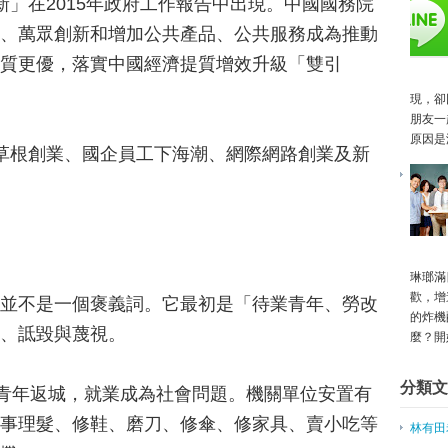
新」在2015年政府工作報告中出現。中國國務院
家中果園「第二春」 莊雅晴研發
中國以稅務支持創業 台應提防磁
、萬眾創新和增加公共產品、公共服務成為推動
微型創業－一森 用對家人的心做
質更優，落實中國經濟提質增效升級「雙引
弘爺漢堡相挺 無本也能創業
貓奴齊創業，諾芽推Pura智慧飲
現，卻
大學生創業 立體拼圖音響玩創意
朋友一
原因是
政府力挺第4波創業潮
草根創業、國企員工下海潮、網際網路創業及新
創業成功秘辛報你知！
創業小聚特別場海外首發 於聯想
電子結合文創，紙可拍推專屬「文
微創業賣肉乾 陸配月入50萬
微型創業－NUDE自創品牌內衣 
琳瑯滿
陸配微創業 年營業額600萬
歡，增
並不是一個褒義詞。它最初是「待業青年、勞改
有創業經驗的風投家更易成功
的炸機
柏林，因創業重生
、詆毀與蔑視。
麼？開
投資50萬港幣創業 移民台灣再開
景點辦市集 自發創業不靠財團
分類文
識青年返城，就業成為社會問題。機關單位安置有
[創業與管理]執行力不是一套專案
[創業與管理]讓下屬感受到堅定意
事理髮、修鞋、磨刀、修傘、修家具、賣小吃等
林有田
不要因失業而創業！