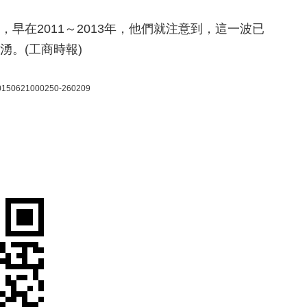
早在2011～2013年，他們就注意到，這一波已
湧。(工商時報)
20150621000250-260209