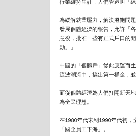
行業維持生計，人們管這叫「練
為緩解就業壓力，解決溫飽問題。
發展個體經濟的報告，允許「各
意後，批准一些有正式戶口的閒
動。」
中國的「個體戶」從此應運而生
這波潮流中，搞出第一桶金，並
而從個體經濟為人們打開新天地
為全民理想。
在1980年代末到1990年代
「國企員工下海」。