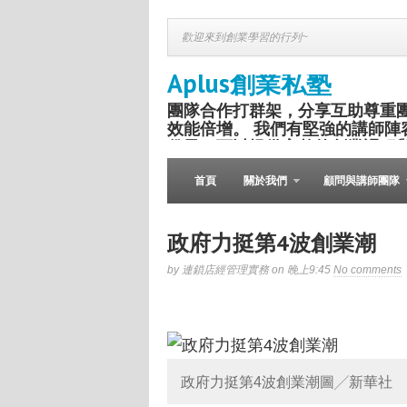
歡迎來到創業學習的行列~
Aplus創業私塾
團隊合作打群架，分享互助尊重
效能倍增。 我們有堅強的講師陣
份子，可以提供完整的創業課程
盛舉。
首頁
關於我們
顧問與講師團隊
政府力挺第4波創業潮
by 連鎖店經管理實務 on 晚上9:45
No comments
政府力挺第4波創業潮圖╱新華社