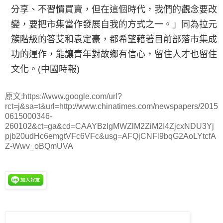
分享、不習慣買賣，但在這個時代，我們的觀念要改
變，要把市集當作發展自我的方式之一。」同為拉元
簇階級的答艾和袁定豪，都希望藉著目前部落市集成
功的運作，能讓青年對故鄉有信心，留住人才也留住
文化。(中國時報)
原文:https://www.google.com/url?
rct=j&sa=t&url=http://www.chinatimes.com/newspapers/2015
0615000346-
260102&ct=ga&cd=CAAYBzIgMWZlM2ZiM2I4ZjcxNDU3Yj
pjb20udHc6emgtVFc6VFc&usg=AFQjCNFl9bqG2AoLYtcfA
Z-Wwv_oBQmUVA