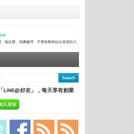
精神
間、能抗壓、危機處理、不要衝動和結合資源的六
往趕不上變化，有時最初目標往往無法實現，卻因
次創業，與朋友一起做醫療器械進出口，兩年半後
信念...
意
來，終日與舊書為伍，已被喻為台中舊書達人。
間的舊書，在文瑄舊書坊負責人張瑞添的眼裡，
「LINE@好友」，每天享有創業
點，從汽車材料買賣業，跨足舊書店；如今，旗下
ALCHEMA：今天開始，享受專屬於你的自釀美酒！
葡萄酒，不論是作為飲品或是餐點的佐料，已是餐
民生活息息相關；在美國酒館也琳瑯滿目，熱愛自
合一定要把酒言歡，增進彼此感情，更不用說日本
國的炸機配燒酒等等。全球的飲酒文化盛行，你還