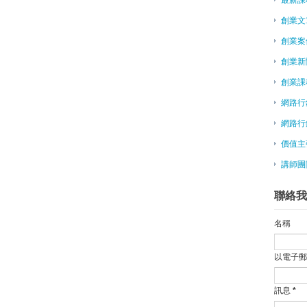
神魔之塔創辦人：創業就像高空彈跳，
創業文
[創新．經理人]離開Yahoo來
好時機嗎？」
創業案
年近半百創業 鴻海前主管賣智慧
創業新
大學生創業愛什麼？ 畢業生說給
創業課
女性在DT時代創業機遇：柳傳志
網路創業性中國
網路行
工研院助創業 催生超強EMBA學
網路行
創業者成功要素 PayPal創辦人
價值主
社論－加大「創業拔萃方案」的力
講師團
李克強：大眾創業 稅務支持
創新創業計劃 舉行天使創投媒合
聯絡我
商業虛與實－自造者引領的第四波
科技與玩具的結合！摩豆智慧娃娃
名稱
微型創業－唐老師家傳烏梅汁 熬
AAMA台北搖籃計劃4期創業家名單
以電子
微型創業－深耕企業主郭月枝花藝
►
5月
(45)
訊息
*
►
4月
(69)