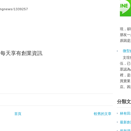
家中果園「第二春」 莊雅晴研發
中國以稅務支持創業 台應提防磁
kingnews/1339257
微型創業－一森 用對家人的心做
弘爺漢堡相挺 無本也能創業
貓奴齊創業，諾芽推Pura智慧飲
現，卻
大學生創業 立體拼圖音響玩創意
朋友一
原因是
政府力挺第4波創業潮
創業成功秘辛報你知！
微型
友，每天享有創業資訊
創業小聚特別場海外首發 於聯想
文瑄
電子結合文創，紙可拍推專屬「文
伍，已
微創業賣肉乾 陸配月入50萬
眾認為
微型創業－NUDE自創品牌內衣 
裡，是
買賣業
陸配微創業 年營業額600萬
店。因應
有創業經驗的風投家更易成功
柏林，因創業重生
分類文
投資50萬港幣創業 移民台灣再開
景點辦市集 自發創業不靠財團
林有田
首頁
較舊的文章
[創業與管理]執行力不是一套專案
[創業與管理]讓下屬感受到堅定意
最新創
不要因失業而創業！
最新課