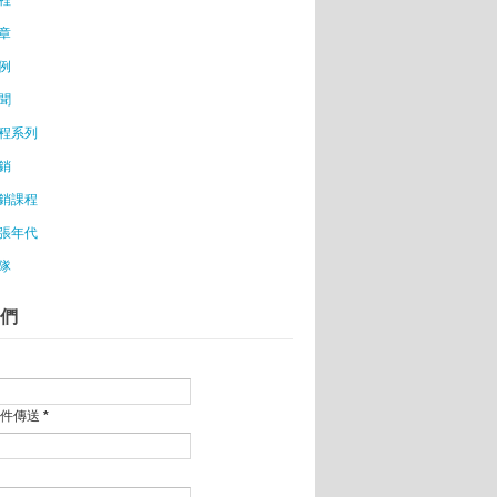
等到不害怕就不用跳了......
章
創業？陳建銘：「為什麼不？你不覺得現在是個創業的
例
玩偶
聞
你聽
程系列
之女與滴滴打車
銷
程
銷課程
話你知
張年代
度
隊
們
創業
做你的家庭好夥伴
出好口碑
出爐 22位入選
郵件傳送
*
事業更茁壯