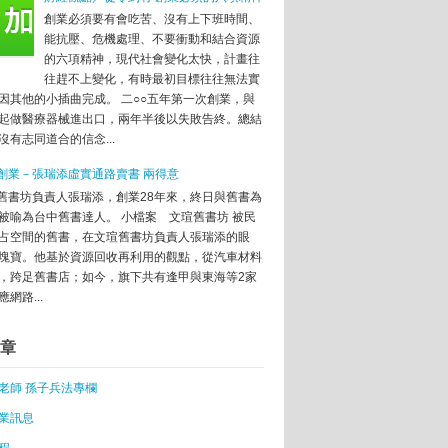
火龍果面膜創業
創業必須要有會吃苦、沒有上下班時間、
吸效應
能抗壓、危機處理、不要衝動和結合資源
糕點
的六項精神，現代社會變化太快，計畫往
往趕不上變化，有時最初目標往往無法實
水器
因其他的小插曲完成。 二○○五年第一次創業，與
、拼設計
起做醫療器械進出口，兩年半後以失敗告終。總結
沒有志同道合的信念...
創業－張瑞添虛實通路賣書 兩得意
星云孵化器展現台灣「硬」實力
舊書坊負責人張瑞添，創業28年來，終日與舊書為
青相機」
被喻為台中舊書達人。 小檔案 文瑄舊書坊 被民
占空間的舊書，在文瑄舊書坊負責人張瑞添的眼
簡約實搭
塊寶。他基於資源回收再利用的觀點，從汽車材料
，跨足舊書店；如今，旗下共有逢甲與東海等2家
網路...
章
大門
老師 孫子兵法專欄
管理軟體系統
志
業訊息
程