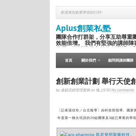
歡迎來到創業學習的行列~
Aplus創業私塾
團隊合作打群架，分享互助尊重
效能倍增。 我們有堅強的講師陣
份子，可以提供完整的創業課程
盛舉。
首頁
關於我們
顧問與講師團隊
創新創業計劃 舉行天使
by 連鎖店經管理實務 on 晚上9:50
No comments
〔記者湯佳玲／台北報導〕由科技部指導、國家實
年度第一梯次培訓的20組團隊及3組已畢業的學