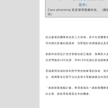
Caro-pharming 凱若發明製藥科技。（
供）
此次參展的團隊來自於三大領域，其中生技醫療
耳內病灶影像紀錄器材、洗腎脫針偵測儀器以及快
創新科技與設計包含智能化校正儀器、無毒防火
任意彎曲的LED光源、牙科LED光源以及追蹤動
雲端應用領域則有利用手勢控制家電的技術、室
台、新興匿名社群平台以及替大眾解讀產品內容的
「創新創業激勵計畫」希望透過此一讓創業團隊
向企業、創投爭取實質合作的機會。