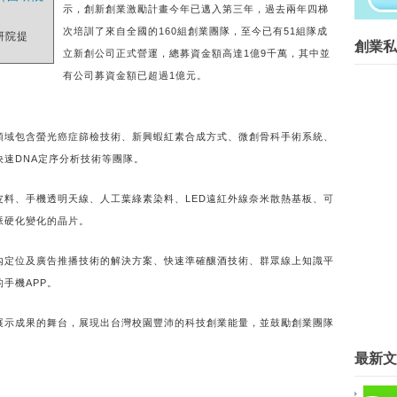
在等什麼？開始動手自己做吧！...
示，創新創業激勵計畫今年已邁入第三年，過去兩年四梯
次培訓了來自全國的160組創業團隊，至今已有51組隊成
國研院提
創業菁英班創業私塾版權所有請尊重智
創業私
立新創公司正式營運，總募資金額高達1億9千萬，其中並
Blog Archive
有公司募資金額已超過1億元。
►
2016
(267)
▼
2015
(817)
►
12月
(63)
領域包含螢光癌症篩檢技術、新興蝦紅素合成方式、微創骨科手術系統、
►
11月
(62)
速DNA定序分析技術等團隊。
►
10月
(68)
►
9月
(78)
皮料、手機透明天線、人工葉綠素染料、LED遠紅外線奈米散熱基板、可
►
8月
(89)
脈硬化變化的晶片。
►
7月
(57)
▼
6月
(42)
內定位及廣告推播技術的解決方案、快速準確釀酒技術、群眾線上知識平
DAKUO青年創業幫 交出閃亮成績
手機APP。
為50歲以上創業者提供指導
鼓勵創業 別只看到科技業
展示成果的舞台，展現出台灣校園豐沛的科技創業能量，並鼓勵創業團隊
雲縣府創業貸款 造福微型企業
最新文
艱苦人創業微利貸 縣府助脫貧
硅谷著名華裔創投家陳五福談成功