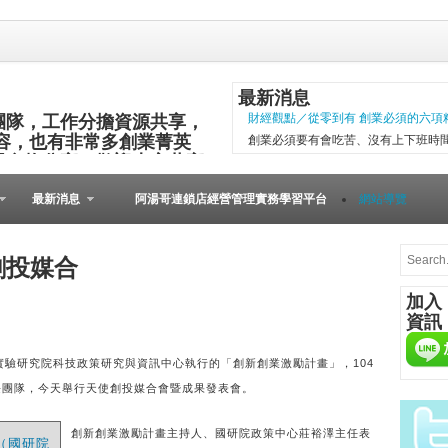
最新消息
團隊，工作分擔資源共享，
財經觀點／從零到有 創業必須的六項
容，也有非常多創業菁英
創業必須要有會吃苦、沒有上下班時
與食物分享，歡迎大家共襄
項精神，現代社會變化太快，計畫往
其他的小插曲完成。 二○○五年第一
最新消息
阿湯哥連鎖店經營管理實務學習平台
網站導覽
以失敗告終。總結原因是沒有志同道合的
微型創業－張瑞添虛實通路賣書 兩得
文瑄舊書坊負責人張瑞添，創業28年
創投媒合
小檔案 文瑄舊書坊 被民眾認為占空
加入
是塊寶。他基於資源回收再利用的觀
資訊
共有逢甲與東海等2家店。因應網路...
[Meet創業之星] 
驗研究院科技政策研究與資訊中心執行的「創新創業激勵計畫」，104
在歐洲裡，到處可見
長團隊，今天舉行天使創投媒合會暨成果發表會。
桌上必備餐點，與人
由的美國人，不論場
創新創業激勵計畫主持人、國研院政策中心莊裕澤主任表
人的居酒屋文化、韓