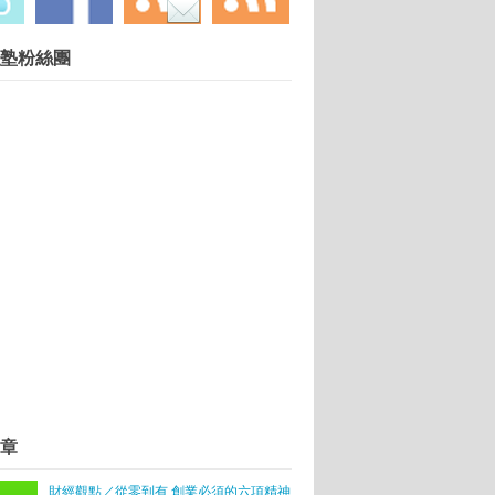
慧財產權勿任意轉載違者依法必究. 技術提供：
塾粉絲團
Blogger
.
單
章
心得
財經觀點／從零到有 創業必須的六項精神