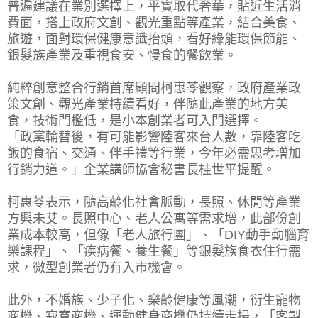
普遍建議在業別選擇上，平實取代奢華，貼近生活消
費面，搭上政府文創、觀光重點等產業，結合美食、
旅遊，面對環保健康意識抬頭，看好綠能環保節能、
銀髮族產業及重視食安、慢食的餐飲業。
純粹創意整合行銷首席顧問柯惠苓觀察，政府產業政
策文創、觀光產業持續看好，伴隨此產業的地方美
食，技術門檻低，是小本創業者可入門選擇。
「政黨輪替後，有可能影響陸客來台人數，靠陸客吃
飯的食宿、交通、伴手禮等行業，今年必需思考增加
行銷力道。」企業講師協會秘書長桂世平提醒。
柯惠苓表示，隨高齡化社會脈動，長照、休閒等產業
方興未艾。長照中心、老人公寓等需求增，此部份創
業成本較高，但像「老人旅行團」、「DIY動手動腦育
樂課程」、「疾病餐、養生餐」等銀髮族食衣住行需
求，微型創業者仍有入市機會。
此外，不婚族、少子化、樂齡健康等風潮，衍生寵物
商機、寂寞商機、運動健身商機仍持續走揚，「客製