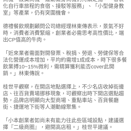
化自行車旅程的食宿、接駁等服務」、「小型健身教
室」等產業，仍有突圍機會。
德禮餐飲規劃顧問公司總經理林東傳表示，景氣不好
時，消費者消費緊縮，創業者必需思考高性價比，端
出CP值高的牛肉。
「近來業者需面對開發票、稅捐、勞退、勞健保等合
法化營運成本增加，平均約需增1成成本，時下很多餐
飲業搏10~15%微利，需精算獲利能否cover此開
銷。」林東傳說。
桂世平觀察，在開店地點選擇上，不少名店收掉街邊
店、往百貨賣場挪移現象，可觀察出時下開店選點趨
勢，品牌店明顯向大型商場、重點車站、百貨餐廳
街、捷運地下街等人潮動線聚集。
「小本創業者如尚未有能力往此些區域設點，建議選
擇『二級商圈』，避開高店租。」桂世平建議。