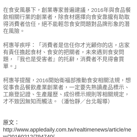
在食安風暴下，創業專家普遍建議，2016年與食品餐
飲相關行業的創業者，除食材選擇向食安靠攏有助取
得消費者信任，絕不能輕忽食安問題對品牌形象的潛
在風險。
柯惠苓疾呼：「消費者是信任你才光顧你的店，店家
有責任擔起食材、食安的把關者，未來遇到食安問
題，『我也是受害者』的托辭，消費者不見得會買
單。」
柯惠苓提醒，2016開始衛福部推動食安相關法規，想
從事食品餐飲產業創業者，一定要先熟讀產品標示、
工廠登記證、生產履歷、成份標示規則等相關規定，
才不致因無知而觸法。（潘怡靜／台北報導）
原文：
http://www.appledaily.com.tw/realtimenews/article/ne
w/20160212/794740/