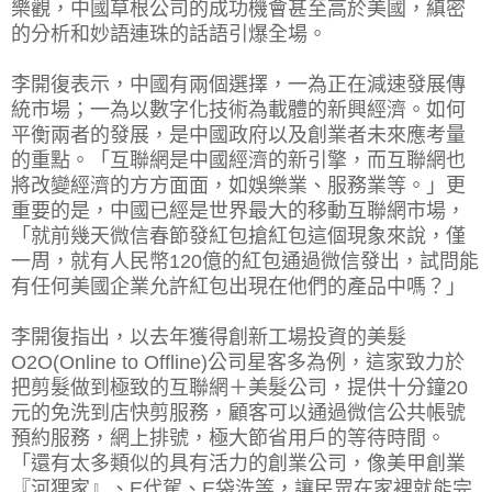
樂觀，中國草根公司的成功機會甚至高於美國，縝密
的分析和妙語連珠的話語引爆全場。
李開復表示，中國有兩個選擇，一為正在減速發展傳
統市場；一為以數字化技術為載體的新興經濟。如何
平衡兩者的發展，是中國政府以及創業者未來應考量
的重點。「互聯網是中國經濟的新引擎，而互聯網也
將改變經濟的方方面面，如娛樂業、服務業等。」更
重要的是，中國已經是世界最大的移動互聯網市場，
「就前幾天微信春節發紅包搶紅包這個現象來說，僅
一周，就有人民幣120億的紅包通過微信發出，試問能
有任何美國企業允許紅包出現在他們的產品中嗎？」
李開復指出，以去年獲得創新工場投資的美髮
O2O(Online to Offline)公司星客多為例，這家致力於
把剪髮做到極致的互聯網＋美髮公司，提供十分鐘20
元的免洗到店快剪服務，顧客可以通過微信公共帳號
預約服務，網上排號，極大節省用戶的等待時間。
「還有太多類似的具有活力的創業公司，像美甲創業
『河狸家』、E代駕、E袋洗等，讓民眾在家裡就能完