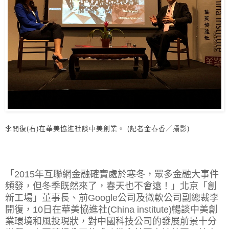
李開復(右)在華美協進社談中美創業。 (記者金春香／攝影)
「2015年互聯網金融確實處於寒冬，眾多金融大事件
頻發，但冬季既然來了，春天也不會遠！」北京「創
新工場」董事長、前Google公司及微軟公司副總裁李
開復，10日在華美協進社(China institute)暢談中美創
業環境和風投現狀，對中國科技公司的發展前景十分