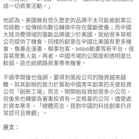
成一切商業活動。」
他認為，美國擁有悠久歷史的品牌不太可能被創業公
司挑戰，從傳統向數位轉換中存在壟斷壁壘；而中國
大陸消費領域的壟斷品牌遠少於美國，就給很多草根
公司提供了機會，同樣的創意在中國比美國有更多機
會，像暴走漫畫、糗事包客、bilibili動畫等新平台，很
容易聚集人氣。再者，中國市場的公開度和透明度比
較弱，這也給網路商業帶來機會。
不過李開復也強調，要得到風投公司的融資越來越
難，就其創辦的致力於幫助中國青年創業的天使投資
公司「創新工場」而言，剛開始投資給很多小公司，
但後來也轉變為著重投資有一定根基的公司。儘管處
於資本寒冬，「總體而言，我對中國的科技創業仍非
常認可且樂觀」。
原文：