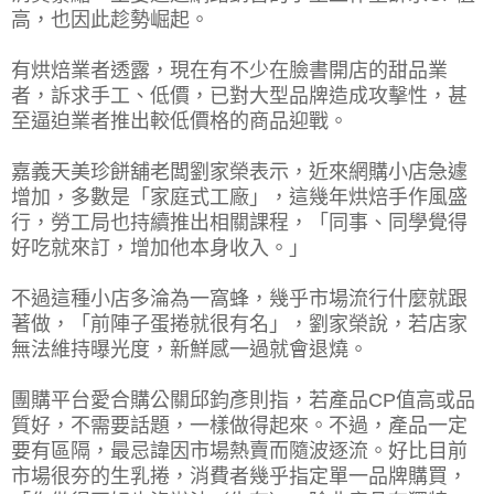
高，也因此趁勢崛起。
有烘焙業者透露，現在有不少在臉書開店的甜品業
者，訴求手工、低價，已對大型品牌造成攻擊性，甚
至逼迫業者推出較低價格的商品迎戰。
嘉義天美珍餅舖老闆劉家榮表示，近來網購小店急遽
增加，多數是「家庭式工廠」，這幾年烘焙手作風盛
行，勞工局也持續推出相關課程，「同事、同學覺得
好吃就來訂，增加他本身收入。」
不過這種小店多淪為一窩蜂，幾乎市場流行什麼就跟
著做，「前陣子蛋捲就很有名」，劉家榮說，若店家
無法維持曝光度，新鮮感一過就會退燒。
團購平台愛合購公關邱鈞彥則指，若產品CP值高或品
質好，不需要話題，一樣做得起來。不過，產品一定
要有區隔，最忌諱因市場熱賣而隨波逐流。好比目前
市場很夯的生乳捲，消費者幾乎指定單一品牌購買，