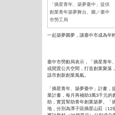
「摘星青年、築夢臺中」提供
創業青年築夢舞台。圖／臺中
市勞工局
一起築夢圓夢，讓臺中市成為年
臺中市勞動局表示，「摘星青年
或閒置公共空間，打造創業聚落
該市創新創業風氣。
「摘星青年、築夢臺中」計畫，提
業計畫，每月再補助3萬3千元的
助，實質幫助青年創業築夢。「
地，分別為潭子區摘星山莊（12