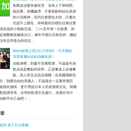
即日起歡迎民眾踴躍報名
創業必須要有會吃苦、沒有上下班時間、
能抗壓、危機處理、不要衝動和結合資源
的六項精神，現代社會變化太快，計畫往
發「聲紋壓碼」技術，喬睿科技搶攻行動支付市場
往趕不上變化，有時最初目標往往無法實
電商線上線下實操分享會 "
因其他的小插曲完成。 二○○五年第一次創業，與
金額近8000萬
起做醫療器械進出口，兩年半後以失敗告終。總結
沒有志同道合的信念...
計新村創業基地
[Meet創業之星] ALCHEMA：今天開始，
享受專屬於你的自釀美酒！
在歐洲裡，到處可見葡萄酒，不論是作為
飲品或是餐點的佐料，已是餐桌上必備餐
精神
點，與人民生活息息相關；在美國酒館也
目，熱愛自由的美國人，不論場合一定要把酒言
進彼此感情，更不用說日本人的居酒屋文化、韓國
業生態圈
配燒酒等等。全球的飲酒文化盛行，你還在等什
始動手自己做吧！...
及3大策略
次制度
章
功創業經驗
老師 孫子兵法專欄
長學程設高門檻