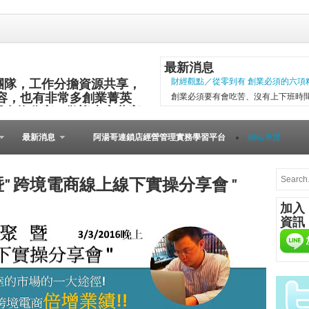
最新消息
團隊，工作分擔資源共享，
財經觀點／從零到有 創業必須的六項
容，也有非常多創業菁英
創業必須要有會吃苦、沒有上下班時
與食物分享，歡迎大家共襄
項精神，現代社會變化太快，計畫往
其他的小插曲完成。 二○○五年第一
最新消息
阿湯哥連鎖店經營管理實務學習平台
網站導覽
以失敗告終。總結原因是沒有志同道合的
[Meet創業之星] 
在歐洲裡，到處可見
暨" 跨境電商線上線下實操分享會 "
桌上必備餐點，與人
加入
由的美國人，不論場
資訊
人的居酒屋文化、韓
在等什麼？開始動手自己做吧！...
微型創業－張瑞添虛實通路賣書 兩得
文瑄舊書坊負責人張瑞添，創業28年
小檔案 文瑄舊書坊 被民眾認為占空
是塊寶。他基於資源回收再利用的觀