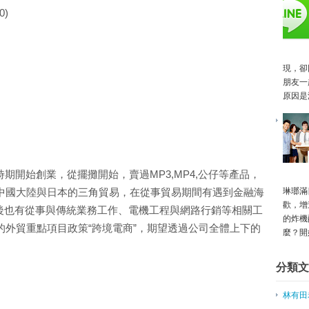
臺北創業系列課程於3月份展開，
0)
不景氣推升小資創業 手作烘焙夯
嘉市舊監宿舍 轉型創業基地
[Meet創業之星] 學生團隊開
3/3(四)創業菁英班網聚暨" 跨境
現，卻
文創業獲活水！文化部補助45案 總
朋友一
原因是
摘星青年創意小鋪 為人生圓夢 審
這三種溝通方法 完善行銷技巧
鳳林有機小農 周六、日兆豐擺攤
內銷也要轉外銷 織襪雲下月上線
青創造夢 工程師開咖啡漢堡店
期開始創業，從擺攤開始，賣過MP3,MP4,公仔等產品，
千禧世代年輕人 調查：更具創業
琳瑯滿
、中國大陸與日本的三角貿易，在從事貿易期間有遇到金融海
啟迪創業者的五句奧斯卡佳片台詞
歡，增
感動創業服務走透透 優化台灣創
後也有從事與傳統業務工作、電機工程與網路行銷等相關工
的炸機
創業心經－主動出擊 搶救營收
推的外貿重點項目政策“跨境電商”，期望透過公司全體上下的
麼？開
創業一點靈－成功創業的3道門檻
促創業團隊交流 台大車庫推新批
分類文
善用政府補助 青年吳明億分享成
摘星青年築夢臺中 增創業力量
林有田
台師大開時尚EMBA 台科大技術