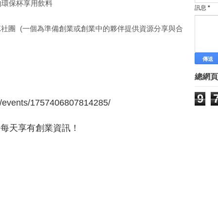
職場達人－瑞擎數位總經理 王騰
的環保杯享用飲料
訊息
*
空姐轉做寶寶食品 闖出一片天
行銷最錢線／情感化品牌 引爆購
OK社團 (一個為準備創業或創業中的夥伴提供資源分享與合
►
1月
(65)
►
2015
(817)
►
2014
(15)
Labels
總網頁
林有田老師 孫子兵法專欄
最新創業訊息
9
最新課程
/events/1757406807814285/
創業文章
創業案例
友，每天享有創業資訊！
創業新聞
創業課程系列
網路行銷
網路行銷課程
價值主張年代
講師團隊