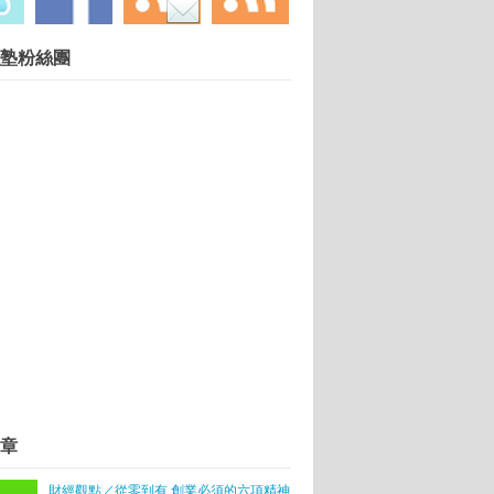
慧財產權勿任意轉載違者依法必究. 技術提供：
塾粉絲團
Blogger
.
片天 最小年僅13歲
ab結合大企業支持44位社企創業者
入駐
本味」
章
走向國際的3大實戰策略
財經觀點／從零到有 創業必須的六項精神