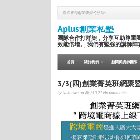
歡迎來到創業學習的行列~
Aplus創業私塾
團隊合作打群架，分享互助尊重
效能倍增。 我們有堅強的講師陣
份子，可以提供完整的創業課程
盛舉。
首頁
關於我們
顧問與講師團隊
3/3(四)創業菁英班網聚
by Unknown on 晚上10:21
No comments