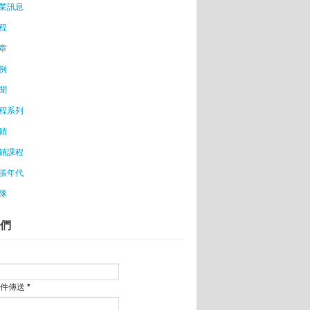
業訊息
會員暴增
會幫妳
程
第一步
章
例
食安
聞
文
程系列
工潛力
銷
銷課程
氣息
EO扎克伯格
張年代
隊
萬
開發大尺寸女性內衣
們
tin.tv創辦人上課！
新創，因為喜歡自己的工作比較重要！
O2歡喜羊羊萌翻天
沛蓉 傳遞美味與感動
郵件傳送
*
壤