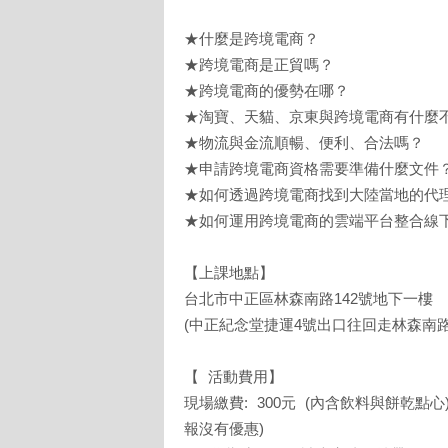
★什麼是跨境電商？
★跨境電商是正貿嗎？
★跨境電商的優勢在哪？
★淘寶、天貓、京東與跨境電商有什麼
★物流與金流順暢、便利、合法嗎？
★申請跨境電商資格需要準備什麼文件
★如何透過跨境電商找到大陸當地的代
★如何運用跨境電商的雲端平台整合線
【上課地點】
台北市中正區林森南路142號地下一樓
(中正紀念堂捷運4號出口往回走林森南路
【 活動費用】
現場繳費: 300元 (內含飲料與餅乾點心
報沒有優惠)