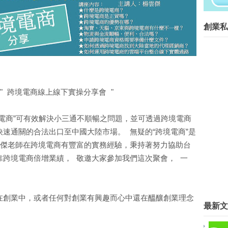
共有逢甲與東海等2家店。因應網路...
創業菁英班創業私塾版權所有請尊重智
創業私
Blog Archive
▼
2016
(267)
►
9月
(3)
►
8月
(8)
►
7月
(7)
暨" 跨境電商線上線下實操分享會 "
►
6月
(26)
►
5月
(32)
電商”可有效解決小三通不順暢之問題，並可透過跨境電商
►
4月
(28)
速通關的合法出口至中國大陸市場。 無疑的“跨境電商”是
►
3月
(50)
雲傑老師在跨境電商有豐富的實務經驗，秉持著努力協助台
▼
2月
(48)
靠跨境電商倍增業績， 敬邀大家參加我們這次聚會， 一
創業鬼才！矽谷年輕女創客闖出一
不讓社會企業胎死腹中，社企流iL
上海台商新設兩岸創業基地 揭牌
幸福創貸 陪伴小資女挺住「健康
在創業中，或者任何對創業有興趣而心中還在醞釀創業理念
最新文
台灣優良工藝品評鑑開始報名
創業一點靈 2016創業新趨勢－