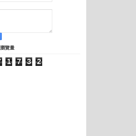
嶽讓資料變鈔票 創業攻大數據市場
買力
瀏覽量
7
1
7
3
2