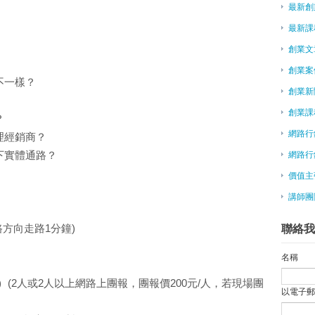
最新創
跟老闆臉色說拜拜 創業媒合平台
女巫圓夢 吳幸珊：想做全世界就
最新課
抓住對岸消費主力 電商跨境致勝
創業文
李開復談創業 看好中國爆發力
創業案
文創業淘金熱 7大產業爭鳴
不一樣？
逆勢創業3大機會：觀光．銀髮．
創業新
陸留學生創App 助華人學道地英
創業課
？
李佳祐：領導不是控管 要找出員
網路行
理經銷商？
第三方支付大亂鬥 年底見真章
下實體通路？
網路行
空總創新基地引進文創 更添藝文
美國科技行業奧斯卡：年度最佳C
價值主
社企創業夯 民間吹集結號
講師團
台裔美僑創業遛狗 一年賺進330
突破女性創業困境！TRUSST 
聯絡我
方向走路1分鐘)
想學創業？來Snapchat上來聽Jus
三位電子業員工放棄百萬年薪加入
名稱
百羊文創藝術展 青創基地BIG 
) (2人或2人以上網路上團報，團報價200元/人，若現場團
【女孩兒的創業故事】果醬女孩陳
以電子
清大學生創業 用廚餘堆肥活化土