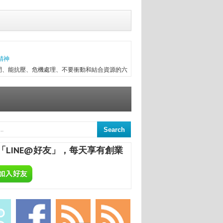
精神
間、能抗壓、危機處理、不要衝動和結合資源的六
往趕不上變化，有時最初目標往往無法實現，卻因
次創業，與朋友一起做醫療器械進出口，兩年半後
信念...
ALCHEMA：今天開始，享受專屬於你的自釀美酒！
葡萄酒，不論是作為飲品或是餐點的佐料，已是餐
民生活息息相關；在美國酒館也琳瑯滿目，熱愛自
「LINE@好友」，每天享有創業
合一定要把酒言歡，增進彼此感情，更不用說日本
國的炸機配燒酒等等。全球的飲酒文化盛行，你還
意
來，終日與舊書為伍，已被喻為台中舊書達人。
間的舊書，在文瑄舊書坊負責人張瑞添的眼裡，
點，從汽車材料買賣業，跨足舊書店；如今，旗下