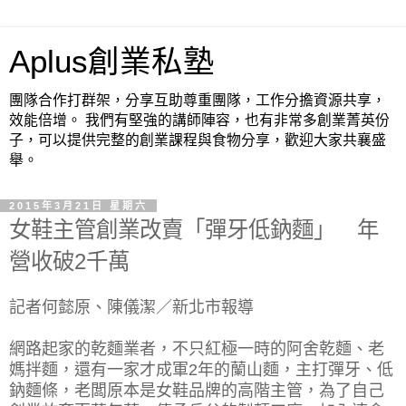
Aplus創業私塾
團隊合作打群架，分享互助尊重團隊，工作分擔資源共享，
效能倍增。 我們有堅強的講師陣容，也有非常多創業菁英份
子，可以提供完整的創業課程與食物分享，歡迎大家共襄盛
舉。
2015年3月21日 星期六
女鞋主管創業改賣「彈牙低鈉麵」 年
營收破2千萬
記者何懿原、陳儀潔／新北市報導
網路起家的乾麵業者，不只紅極一時的阿舍乾麵、老
媽拌麵，還有一家才成軍2年的蘭山麵，主打彈牙、低
鈉麵條，老闆原本是女鞋品牌的高階主管，為了自己