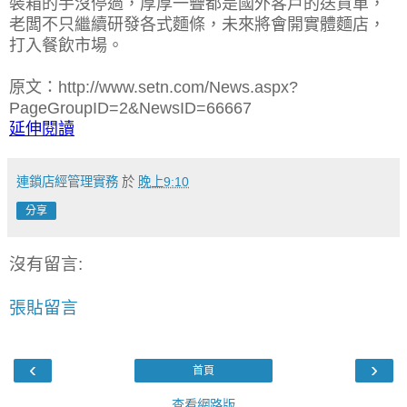
裝箱的手沒停過，厚厚一疊都是國外客戶的送貨單，
老闆不只繼續研發各式麵條，未來將會開實體麵店，
打入餐飲市場。
原文：http://www.setn.com/News.aspx?
PageGroupID=2&NewsID=66667
延伸閱讀
連鎖店經管理實務
於
晚上9:10
分享
沒有留言:
張貼留言
‹
›
首頁
查看網路版