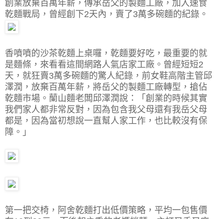
創業放棄百萬年薪，傳承岳父的製麵工廠，加入速食
乾麵戰局，曾經創下2天內，賣了3萬多碗麵的紀錄。
香噴噴的沙茶乾麵上桌囉，乾麵要好吃，最重要的就
是麵條，來看看這間網路人氣店家工廠。曾經短短2
天，就狂賣3萬多碗麵的驚人紀錄，前女鞋高階主管邱
澤潤，放棄百萬年薪，將岳父的製麵工廠轉型，搶佔
乾麵市場。蘭山麵老闆邱澤潤說：「創業的時候其實
我們家人都非常反對，因為包含我父母還有我岳父母
都是，因為當初想說一直幫人家工作，也比較沒有保
障。」
第一把交椅，阿舍乾麵打出低價策略，平均一包售價