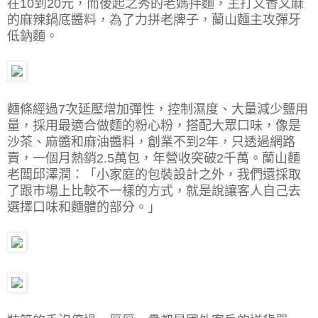
在10到20元，而後起之秀的老媽拌麵，主打又香又麻
的麻辣鍋底醬料，為了力拼老牌子，蘭山麵主攻彈牙
低鈉麵。
麵條經過7次延壓增加彈性，控制濕度、大量減少鹽用
量，採用最適合做麵的粉心粉，搭配大眾口味，像是
沙茶、麻醬和麻油醬料，創業不到2年，只透過網路
賣，一個月熱銷2.5萬包，年營收突破2千萬。蘭山麵
老闆邱澤潤：「小家庭的包裝設計之外，我們還採取
了跟市場上比較不一樣的方式，就是說讓客人自己去
選擇口味和麵體的部分。」