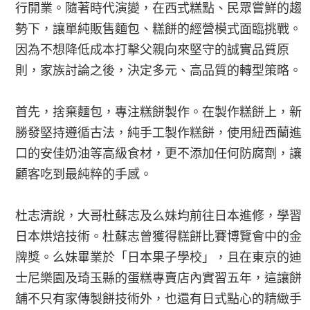
行開業。隨著時代演變，在西式糕點、民眾嘗鮮的趨
勢下，讓單純販售麵包、糕餅的經營模式面臨挑戰。
因為不想降低成本打擊父親向來堅守的誠實品質原
則，家族討論之後，決定多元、高品質的轉型策略。
首先，捨棄麵包，專注糕餅製作。在製作糕餅上，新
勝發堅持遵循古法，純手工製作糕餅，使用紐西蘭進
口的安佳奶油等高級食材，更不添加任何防腐劑，讓
顧客吃到最純粹的手感。
杜志清說，大哥杜蘇志及么妹均前往日本進修，學習
日本烘焙技術。杜蘇志曾獲得糕餅比賽博覽會中的金
牌獎。么妹畢業於「日本果子學校」，且在東京的迪
士尼樂園及琦玉縣的蛋糕專賣店內實習五年，這讓餅
舖不只有家傳製餅技術外，也還有日式點心的精緻手