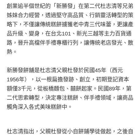
創業逾半個世紀的「新勝發」在第二代杜志清等兄弟
姊妹合力經營，透過堅守高品質、行銷靈活轉型的策
略下，不僅讓傳統糕餅擄獲老中青三代味蕾，更讓產
品升級、變身，在台北101、新光三越等主力百貨通
路，晉升高檔伴手禮專櫃行列，讓傳統老店發光、散
熱。
新勝發餅舖是杜志清父親杜發於民國45年（西元
1956年），以一根扁擔發跡、創立，初期登記資本
額僅3千元，從板橋麵包、囍餅起家。民國89年，第
二代思索轉型，決定專注糕餅、伴手禮領域，讓商品
觸角深入各式美味糕餅中。
杜志清指出，父親杜發從小自餅鋪學徒做起，之後自