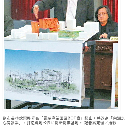
副市長林欽榮昨宣布「雲端產業園區BOT案」終止，將改為「內湖之
心開發案」，打造濕地公園和創新創業基地。 記者高宛瑜／攝影