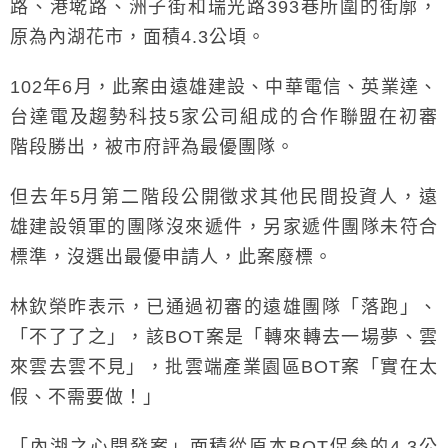
路、港墘路、洲子街和瑞光路393巷所圍的街廓，
原為內湖花市，面積4.3公頃。
102年6月，此案由遠雄建設、中華電信、英業達、
台達電及趨勢科技5家公司組成的合作聯盟在初審
階段勝出，被市府評為最優團隊。
但去年5月第二階段公開徵求其他民間投資人，遠
雄建設領軍的團隊沒來遞件，另家遞件團隊未符合
標準，沒選出最優申請人，此案廢標。
林欽榮昨表示，已通過初審的遠雄團隊「落跑」、
「不了了之」，該BOT案是「轉來轉去一場夢、雲
來雲去雲不見」，批雲端產業園區BOT案「實在太
假、不需要做！」
「內湖之心開發案」面積從原本BOT促參的4.3公