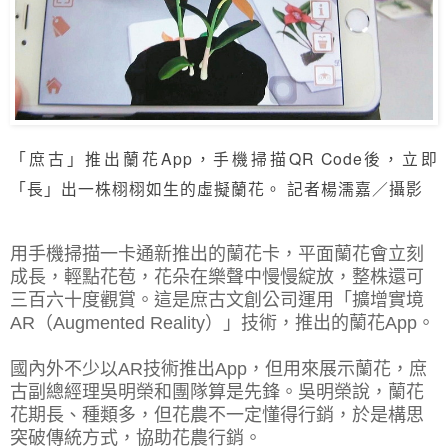
「庶古」推出蘭花App，手機掃描QR Code後，立即
「長」出一株栩栩如生的虛擬蘭花。 記者楊濡嘉／攝影
用手機掃描一卡通新推出的蘭花卡，平面蘭花會立刻
成長，輕點花苞，花朵在樂聲中慢慢綻放，整株還可
三百六十度觀賞。這是庶古文創公司運用「擴增實境
AR（Augmented Reality）」技術，推出的蘭花App。
國內外不少以AR技術推出App，但用來展示蘭花，庶
古副總經理吳明榮和團隊算是先鋒。吳明榮說，蘭花
花期長、種類多，但花農不一定懂得行銷，於是構思
突破傳統方式，協助花農行銷。