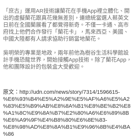
「庶古」運用AR技術讓蘭花在手機App裡立體化、開
出的虛擬蘭花跟真花幾無差別，連總統當選人蔡英文
日前在全國蘭展看了都覺得新奇。不僅一卡通、高市
府找上他們合作發行「蘭花卡」，馬來西亞、美國、
中國大陸都有人請求協助行銷當地蘭花。
吳明榮的專業是地政，兩年前他為樹谷生活科學館設
計手機恐龍世界，開始接觸App技術。除了蘭花App，
他和團隊設計的包裝盒大受歡迎。
原文：http://udn.com/news/story/7314/1596615-
%E6%93%B4%E5%A2%9E%E5%AF%A6%E5%A2
%83%E5%B9%AB%E8%8A%B1%E8%BE%B2%E8
%A1%8C%E9%8A%B7%E2%80%A6%E6%89%8B
%E6%A9%9F%E4%B8%80%E6%8E%83-
%E8%98%AD%E8%8A%B1%E9%96%8B%E4%BA
%86