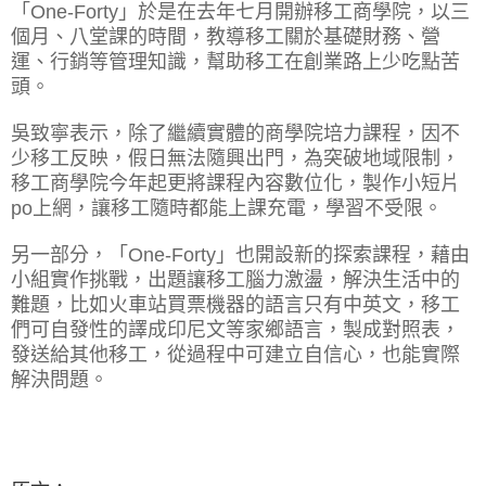
「One-Forty」於是在去年七月開辦移工商學院，以三
個月、八堂課的時間，教導移工關於基礎財務、營
運、行銷等管理知識，幫助移工在創業路上少吃點苦
頭。
吳致寧表示，除了繼續實體的商學院培力課程，因不
少移工反映，假日無法隨興出門，為突破地域限制，
移工商學院今年起更將課程內容數位化，製作小短片
po上網，讓移工隨時都能上課充電，學習不受限。
另一部分，「One-Forty」也開設新的探索課程，藉由
小組實作挑戰，出題讓移工腦力激盪，解決生活中的
難題，比如火車站買票機器的語言只有中英文，移工
們可自發性的譯成印尼文等家鄉語言，製成對照表，
發送給其他移工，從過程中可建立自信心，也能實際
解決問題。