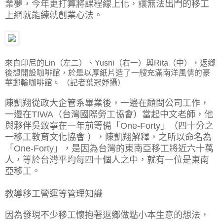
業夢，今年更打算將課程線上化，讓無法出門的移工
上網就能練就創業心法。
來自印尼的Lin（左二）、Yusni（右一）與Rita（中），返鄉
後想開設咖啡館，於是以厚紙片造了一艘充滿南洋風情的豪
華郵輪咖啡館。 （記者葉冠妤攝）
陳凱翔從政大企管系畢業後，一邊在顧問公司工作，
一邊在TIWA（台灣國際勞工協會）當起中文老師，他
與夥伴吳致寧在一年前籌備「One-Forty」（四十分之
一移工教育文化協會 ），陳凱翔解釋，之所以命名為
「One-Forty」，是因為台灣的東南亞移工將近六十萬
人，等於台灣平均每四十個人之中，就有一位是東南
亞移工。
教導移工營運等管理知識
因為發現不少移工懷抱著返鄉做點小本生意的想法，