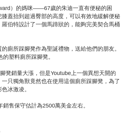
dward）的媽咪——67歲的朱迪一直有便秘的困
把膝蓋抬到超過臀部的高度，可以有效地緩解便秘
，羅伯特設計了一個馬蹄狀的，能夠完美契合馬桶
的廁所踩腳凳作為聖誕禮物，送給他們的朋友。
白色的塑料廁所踩腳凳。
凳銷量大漲，但是Youtube上一個異想天開的
：一只獨角獸竟然也在使用這個廁所踩腳凳，為了
彩色冰激凌。
銷售保守估計為2500萬美金左右。
s）