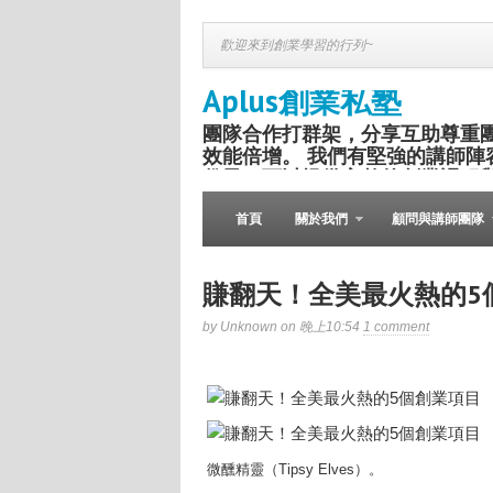
歡迎來到創業學習的行列~
Aplus創業私塾
團隊合作打群架，分享互助尊重
效能倍增。 我們有堅強的講師陣
份子，可以提供完整的創業課程
盛舉。
首頁
關於我們
顧問與講師團隊
賺翻天！全美最火熱的5
by Unknown on 晚上10:54
1 comment
微醺精靈（Tipsy Elves）。