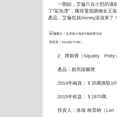
一開始，艾倫只在小型的連鎖
了“鯊魚潭”，獲得電視購物女王
產品，艾倫也就money滾滾
蹲廁寶（Squatty Potty）。
2、蹲廁寶（Squatty Pott
產品：廁所踩腳凳
2014年融資：＄35萬換取1
2015年收益：＄1870萬
投資人：洛瑞·格雷納（Lori G