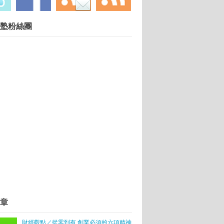
慧財產權勿任意轉載違者依法必究. 技術提供：
塾粉絲團
Blogger
.
廳
新力量接棒，共同翻轉世界
市場，矽谷創業者跟你想得不一樣
的貢獻就是不要貢獻！
師冠軍
關鍵
盤？
章
子恐患「王儲症候群」
財經觀點／從零到有 創業必須的六項精神