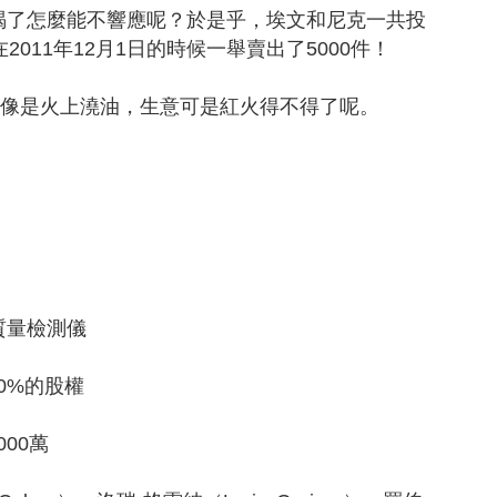
了怎麼能不響應呢？於是乎，埃文和尼克一共投
011年12月1日的時候一舉賣出了5000件！
像是火上澆油，生意可是紅火得不得了呢。
）
質量檢測儀
0%的股權
000萬