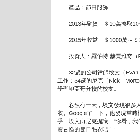
產品：節日服飾
2013年融資：＄10萬換取1
2015年收益：＄1000萬～＄1
投資人：羅伯特·赫賈維奇（Rober
32歲的公司律師埃文（Evan M
工作；34歲的尼克（Nick Mo
學聖地亞哥分校的校友。
忽然有一天，埃文發現很多人
衣。Google了一下，他發現
乎，埃文向尼克提議：“你看，
賣古怪的節日毛衣吧！”