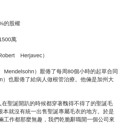
0%的股權
500萬
t Herjavec）
endelsohn）厭倦了每周80個小時的起草合同
rton）也厭倦了給病人做根管治療。他倆是加州大
在聖誕開趴的時候都穿著醜得不得了的聖誕毛
當時根本就沒有統一出售聖誕專屬毛衣的地方。於是
我倆工作都那麼無趣，我們乾脆辭職開一個公司來