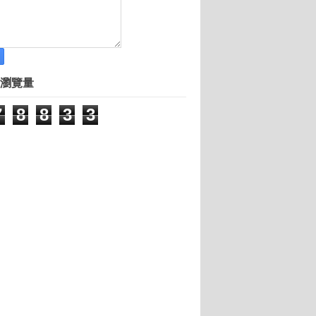
瀏覽量
7
8
8
3
3