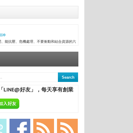
精神
間、能抗壓、危機處理、不要衝動和結合資源的六
往趕不上變化，有時最初目標往往無法實現，卻因
次創業，與朋友一起做醫療器械進出口，兩年半後
信念...
意
來，終日與舊書為伍，已被喻為台中舊書達人。
間的舊書，在文瑄舊書坊負責人張瑞添的眼裡，
「LINE@好友」，每天享有創業
點，從汽車材料買賣業，跨足舊書店；如今，旗下
ALCHEMA：今天開始，享受專屬於你的自釀美酒！
葡萄酒，不論是作為飲品或是餐點的佐料，已是餐
民生活息息相關；在美國酒館也琳瑯滿目，熱愛自
合一定要把酒言歡，增進彼此感情，更不用說日本
國的炸機配燒酒等等。全球的飲酒文化盛行，你還