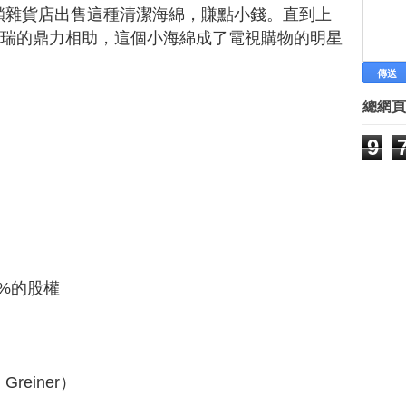
雜貨店出售這種清潔海綿，賺點小錢。直到上
洛瑞的鼎力相助，這個小海綿成了電視購物的明星
來了！
總網頁
9
y）
0%的股權
reiner）