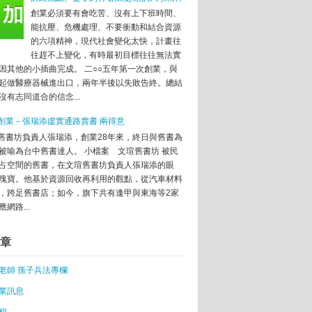
業 三小時辦好大陸執照
創業必須要有會吃苦、沒有上下班時間、
目
能抗壓、危機處理、不要衝動和結合資源
析師點名台灣3阻礙
的六項精神，現代社會變化太快，計畫往
不到
往趕不上變化，有時最初目標往往無法實
技術門檻餐飲夯
因其他的小插曲完成。 二○○五年第一次創業，與
ase讓App能即時更新行銷精準
起做醫療器械進出口，兩年半後以失敗告終。總結
沒有志同道合的信念...
萬元
創業－張瑞添虛實通路賣書 兩得意
舊書坊負責人張瑞添，創業28年來，終日與舊書為
被喻為台中舊書達人。 小檔案 文瑄舊書坊 被民
台灣藝術家
占空間的舊書，在文瑄舊書坊負責人張瑞添的眼
le，未來將由Amazon領風騷!
塊寶。他基於資源回收再利用的觀點，從汽車材料
，跨足舊書店；如今，旗下共有逢甲與東海等2家
，但大家對其運作及背後
網路...
練成「不銷而銷」 的境界， 不需要銷售人員說破
章
ceTube獲選Facebook FbStart年度App
nnoVEX新創展區成政府創業計畫火力展現，然後呢？
老師 孫子兵法專欄
業訊息
程