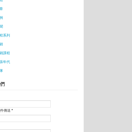
章
例
聞
程系列
銷
銷課程
張年代
隊
們
郵件傳送
*