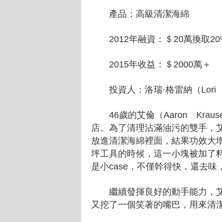
產品：高級清潔海綿
2012年融資：＄20萬換取2
2015年收益：＄2000萬＋
投資人：洛瑞·格雷納（Lori G
46歲的艾倫（Aaron Kraus
店。為了清理沾滿油污的雙手，艾倫把
放進清潔海綿裡面，結果功效大
坪工具的時候，這一小塊被加了
是小case，不僅幹得快，還去
繼續發揮良好的動手能力，艾
又挖了一個笑著的嘴巴，用來清