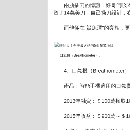
兩肋插刀的情誼，好哥們吆喝
資了14萬美刀，自己操刀設計，在2
而他倆在“鯊魚潭”的亮相，更
口氣機（Breathometer）。
4、口氣機（Breathometer
產品：智能手機適用的口氣
2013年融資：＄100萬換取1
2015年收益：＄900萬～＄1