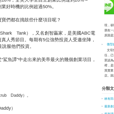
18%；全美大學生自主創業比例達到20%～
兩岸/臺灣候鳥工作站助力台青創
創業好時機的比例超過50%。
賺翻天！全美最火熱的5個創業項
給台灣奄奄一息的製造業 外國分
老店新商標 台灣桌遊實力你想像
寶們都在搗鼓些什麼項目呢？
台北連鎖加盟展開跑 低資金、低
現，卻
PicCollage：Google Fireb
朋友一
ark Tank），又名創智贏家，是美國ABC電
原因是
創業團隊赴海外 北市最高補助50
資真人秀節目。每期有5位強勢投資人受邀坐陣，
童子賢：亞洲矽谷應擺脫硬體思維
微型
並說服他們投資。
〈上班族創業〉巷子裡的識貨人
文瑄
台實力強 創業大賽促兩岸合作
伍，已
鯊魚譚”中走出來的美帝最火的幾個創業項目，
紐西蘭兄弟檔 辦雜誌讓世界看到
眾認為
美國知名分析師瑪麗米克：再見App
裡，是
買賣業
目前「自媒體」一詞雖正方興未艾
店。因應
頂尖銷售人員最上乘的功夫，就是
嘴，客戶就自願...
分類文
擊退全球1千多個新創團隊，台灣新創Voi
[2016 Computex直擊] I
ub Daddy）。
林有田
►
5月
(32)
►
4月
(28)
最新創
addy）
►
3月
(50)
最新課