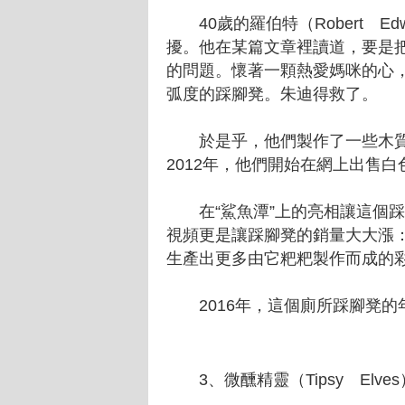
40歲的羅伯特（Robert E
擾。他在某篇文章裡讀道，要是
的問題。懷著一顆熱愛媽咪的心
弧度的踩腳凳。朱迪得救了。
於是乎，他們製作了一些木質
2012年，他們開始在網上出售
在“鯊魚潭”上的亮相讓這個踩腳
視頻更是讓踩腳凳的銷量大大漲
生產出更多由它粑粑製作而成的
2016年，這個廁所踩腳凳的年
3、微醺精靈（Tipsy Elve