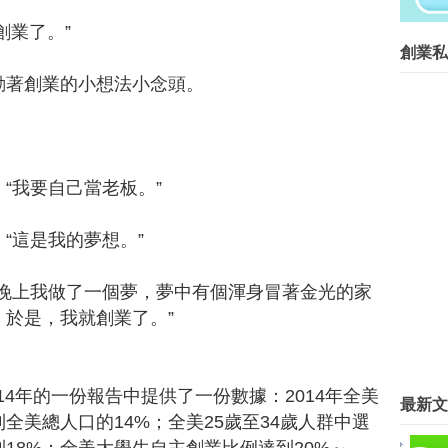
在等什麼？開始動手自己做吧！...
創業了。”
創業菁英班創業私塾版權所有請尊重智
創業私
Blog Archive
著創業的小想法小念頭。
▼
2016
(267)
►
9月
(3)
►
8月
(8)
►
7月
(7)
我要自己當老板。”
▼
6月
(26)
台中市長官邸 將改造不老夢想餐
這是我的夢想。”
[2016創業小聚年會] 台灣需要
[2016創業小聚年會]挑戰美國
上我做了一個夢，夢中有個渾身冒著金光的家
談亞洲矽谷，陳士駿 : 政府最大
台灣之光 吳則霖獲世界盃咖啡大
。於是，我就創業了。”
社企永續或淘汰 黃正忠：獲利是
金管會推天使基金 關鍵在誰來操
智慧農業專班 年輕人創業新路
4年的一份報告中提供了一份數據：2014年全美
最新文
企業指定人選接班 司徒達賢：獨
全美總人口的14%；全美25歲至34歲人群中選
年薪百萬 溫州向台灣青年招手