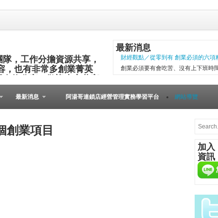
最新消息
團隊，工作分擔資源共享，
財經觀點／從零到有 創業必須的六項
容，也有非常多創業菁英
創業必須要有會吃苦、沒有上下班時
與食物分享，歡迎大家共襄
項精神，現代社會變化太快，計畫往
其他的小插曲完成。 二○○五年第一
最新消息
阿湯哥連鎖店經營管理實務學習平台
網站導覽
以失敗告終。總結原因是沒有志同道合的
微型創業－張瑞添虛實通路賣書 兩得
文瑄舊書坊負責人張瑞添，創業28年
個創業項目
小檔案 文瑄舊書坊 被民眾認為占空
加入
是塊寶。他基於資源回收再利用的觀
資訊
共有逢甲與東海等2家店。因應網路...
[Meet創業之星] 
在歐洲裡，到處可見
桌上必備餐點，與人
由的美國人，不論場
人的居酒屋文化、韓