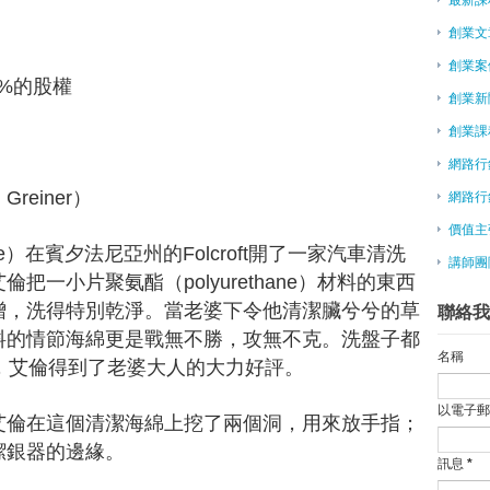
►
2月
(48)
創業文
►
1月
(65)
►
2015
(817)
創業案
0%的股權
►
2014
(15)
創業新
Labels
創業課
林有田老師 孫子兵法專欄
最新創業訊息
網路行
最新課程
reiner）
網路行
創業文章
創業案例
價值主
創業新聞
e）在賓夕法尼亞州的Folcroft開了一家汽車清洗
講師團
創業課程系列
一小片聚氨酯（polyurethane）材料的東西
網路行銷
增，洗得特別乾淨。當老婆下令他清潔臟兮兮的草
聯絡我
網路行銷課程
價值主張年代
料的情節海綿更是戰無不勝，攻無不克。洗盤子都
講師團隊
名稱
味，艾倫得到了老婆大人的大力好評。
以電子
倫在這個清潔海綿上挖了兩個洞，用來放手指；
潔銀器的邊緣。
訊息
*