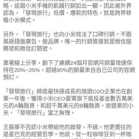
略，這跟小米手機的飢餓行銷如出一轍，因此被外界
認為，「發現旅行」低價、爆款的特色，就是跨界移
植小米模式。
另外，「發現旅行」也向小米效法了口碑行銷。不跟
風砸錢做廣告、做品牌，唯一的行銷管道就是微信服
務號和微信訂閱號。
靠著線上分享，創下了連續24個月官網月銷量增速保
持在20%~25%，超過90%的銷量來自自己公司的官網
預訂。
「發現旅行」締造最快速成長的旅遊O2O企業也在創
業一年後，獲得小米CEO雷軍旗下風投基金數百萬美
元的A輪融資，和超千萬美元的B輪融資。旅遊業的小
米，「發現旅行」當之無愧。
王振華不否認小米帶給他的啟發，不過，他更嚮往的
是星巴克的經營哲學。他說，從一粒咖啡豆到一杯咖