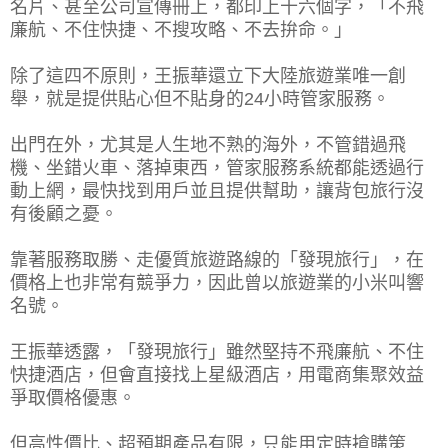
名片、甚至公司宣傳冊上，都印上十六個字，「不飛
廉航、不住快捷、不搜攻略、不去拚命。」
除了這四不原則，王振華還立下大陸旅遊業唯一創
舉，就是提供貼心但不貼身的24小時管家服務。
出門在外，尤其是人生地不熟的海外，不管錯過飛
機、坐錯火車、落掉東西，管家服務系統都能透過行
動上網，最快找到用戶並且提供幫助，讓背包旅行沒
有後顧之憂。
靠著服務取勝、走優質旅遊路線的「發現旅行」，在
價格上也非常有競爭力，因此曾以旅遊業的小米叫響
名號。
王振華透露，「發現旅行」雖然堅持不飛廉航、不住
快捷酒店，但會直接找上星級酒店，用電商集聚效益
爭取價格優惠。
但高性價比、超預期產品有限，只能用定時搶購策