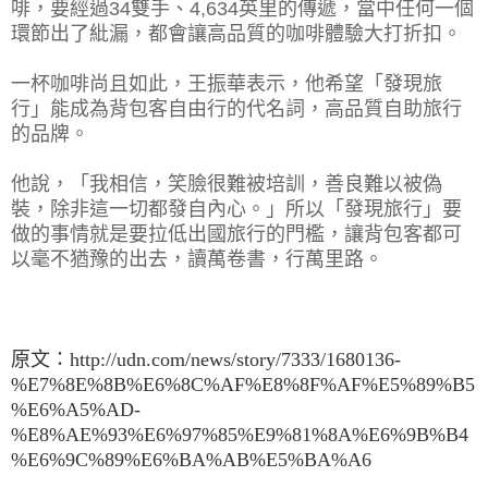
啡，要經過34雙手、4,634英里的傳遞，當中任何一個
環節出了紕漏，都會讓高品質的咖啡體驗大打折扣。
一杯咖啡尚且如此，王振華表示，他希望「發現旅
行」能成為背包客自由行的代名詞，高品質自助旅行
的品牌。
他說，「我相信，笑臉很難被培訓，善良難以被偽
裝，除非這一切都發自內心。」所以「發現旅行」要
做的事情就是要拉低出國旅行的門檻，讓背包客都可
以毫不猶豫的出去，讀萬卷書，行萬里路。
原文：http://udn.com/news/story/7333/1680136-
%E7%8E%8B%E6%8C%AF%E8%8F%AF%E5%89%B5
%E6%A5%AD-
%E8%AE%93%E6%97%85%E9%81%8A%E6%9B%B4
%E6%9C%89%E6%BA%AB%E5%BA%A6