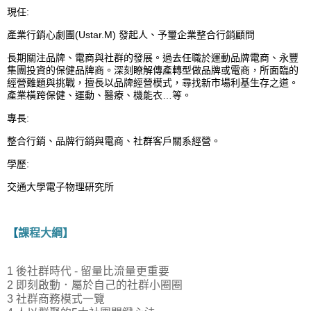
現任:
產業行銷心劇團(Ustar.M) 發起人、予璽企業整合行銷顧問
長期關注品牌、電商與社群的發展。過去任職於運動品牌電商、永豐
集團投資的保健品牌商。深刻瞭解傳產轉型做品牌或電商，所面臨的
經營難題與挑戰，擅長以品牌經營模式，尋找新市場利基生存之道。
產業橫跨保健、運動、醫療、機能衣…等。
專長:
整合行銷、品牌行銷與電商、社群客戶關系經營。
學歷:
交通大學電子物理研究所
【
課程大綱】
1 後社群時代 - 留量比流量更重要
2 即刻啟動．屬於自己的社群小圈圈
3 社群商務模式一覽