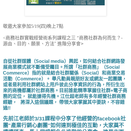
敬邀大家參加5/19
(四)晚上7點
<商務社群實戰經營術系列
課程之三 "
商務社群為何而生？-
源由、目的、願景、方法" 進階分享會>
自從社群媒體（Social media）興起，如何結合社群網路發
展商業模式就不斷備受矚目。所謂「社群商務」（Social
Commerce）指的就是結合社群關係（Social）和商業交易
活動（Commerce）。 舉凡動員親朋好友或網友一起團購，
或者是利用社群網站上用戶彼此分享資訊的行為，所衍生出
來的商機都屬於社群商務。目前誰能精準掌握住社群+電子商
務的定位， 就能搶得先機。江仕超老師有多年經營社群商務
經驗， 將深入這個議題， 帶領大家掌握其中要訣，不容錯
過!!
先前江老師於3/31課程中分享了他經營的facebook社
團"產業行銷心劇團"
如何達到極佳的互動，大家
莫
不