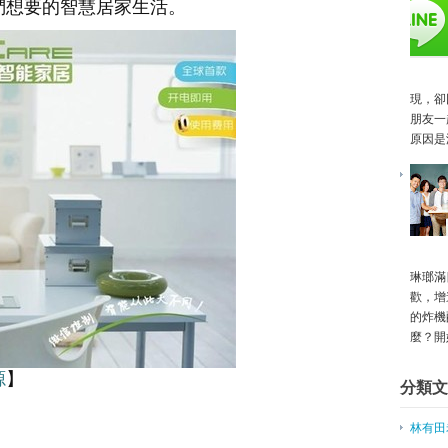
們想要的智慧居家生活。
未來 「微型創業」百花齊放
引爆2015網路成功關鍵
►
7月
(2)
Labels
現，卻
林有田老師 孫子兵法專欄
朋友一
最新創業訊息
原因是
最新課程
創業文章
創業案例
創業新聞
創業課程系列
網路行銷
網路行銷課程
琳瑯滿
價值主張年代
歡，增
講師團隊
的炸機
麼？開
源
】
分類文
林有田