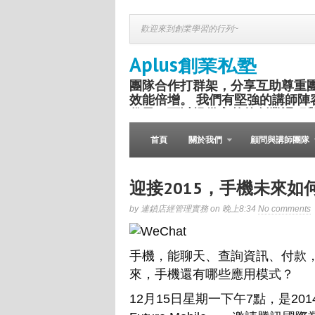
歡迎來到創業學習的行列~
Aplus創業私塾
團隊合作打群架，分享互助尊重
效能倍增。 我們有堅強的講師陣
份子，可以提供完整的創業課程
盛舉。
首頁
關於我們
顧問與講師團隊
迎接2015，手機未來如
by 連鎖店經管理實務 on 晚上8:34
No comments
手機，能聊天、查詢資訊、付款
來，手機還有哪些應用模式？
12月15日星期一下午7點，是2014