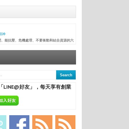
精神
間、能抗壓、危機處理、不要衝動和結合資源的六
往趕不上變化，有時最初目標往往無法實現，卻因
次創業，與朋友一起做醫療器械進出口，兩年半後
信念...
ALCHEMA：今天開始，享受專屬於你的自釀美酒！
葡萄酒，不論是作為飲品或是餐點的佐料，已是餐
民生活息息相關；在美國酒館也琳瑯滿目，熱愛自
「LINE@好友」，每天享有創業
合一定要把酒言歡，增進彼此感情，更不用說日本
國的炸機配燒酒等等。全球的飲酒文化盛行，你還
意
來，終日與舊書為伍，已被喻為台中舊書達人。
間的舊書，在文瑄舊書坊負責人張瑞添的眼裡，
點，從汽車材料買賣業，跨足舊書店；如今，旗下