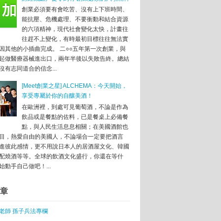
創業必須要有會吃苦、沒有上下班時間、
能抗壓、危機處理、不要衝動和結合資源
的六項精神，現代社會變化太快，計畫往
往趕不上變化，有時最初目標往往無法實
因其他的小插曲完成。 二○○五年第一次創業，與
起做醫療器械進出口，兩年半後以失敗告終。總結
沒有志同道合的信念...
[Meet創業之星] ALCHEMA：今天開始，
享受專屬於你的自釀美酒！
在歐洲裡，到處可見葡萄酒，不論是作為
飲品或是餐點的佐料，已是餐桌上必備餐
點，與人民生活息息相關；在美國酒館也
目，熱愛自由的美國人，不論場合一定要把酒言
進彼此感情，更不用說日本人的居酒屋文化、韓國
配燒酒等等。全球的飲酒文化盛行，你還在等什
始動手自己做吧！...
章
老師 孫子兵法專欄