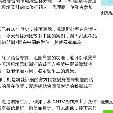
訊國際業務部台灣市場總監林芳璟、GOMAJI團購網營運
共有逢甲與東海等2家店。因應網路...
現場吸引約80位行銷人、代理商、創業者參加，
創業菁英班創業私塾版權所有請尊重智
創業私
Blog Archive
用
►
2016
(267)
已有16年歷史，接著表示，騰訊辦公室在台灣人
►
2015
(817)
此，今天會提到比較多中國的案例，讓大家思考品
▼
2014
(15)
的即時通訊軟體在中國叫微信，其他國家稱為
▼
12月
(13)
2015移動電商的三大發展走向：
第三方支付為何對電子商務發展如
，除了語音導覽、地圖導覽的功能，還可以環景導
臺北市創業服務辦公室輔導案例分
林芳璟現場示範浙江旅遊官方帳號中環景導覽功
公司
度，就能環顧四周，看定點附近的風景。
缺創業資金說，馬雲羞辱的是台灣
創業要有夢 馬雲曾帶員工一起窮
n的合作，則是將愛評網的官方帳號變身選擇餐廳的貼
南科扶植創業 為產業提升找方法
己的所在位置，愛評網就會回傳附近的餐廳或景
創業故事還被拍成微電影！暖男Fi
清華大學積極推展創業行動「從學
走進居家生活。例如，和iCNTV合作推出了微信
最新文
迎接2015，手機未來如何應用？
創業最高補助百萬 倒閉不用還
甚至微信相框、微信血壓計。可以想像，接下來只
馬雲要幫年輕人創業，台灣企業家