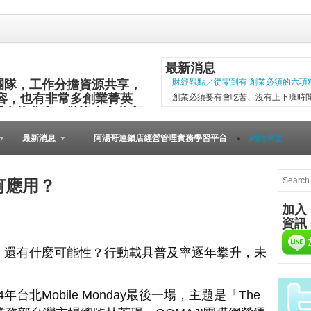
最新消息
團隊，工作分擔資源共享，
財經觀點／從零到有 創業必須的六項
容，也有非常多創業菁英
創業必須要有會吃苦、沒有上下班時
與食物分享，歡迎大家共襄
項精神，現代社會變化太快，計畫往
其他的小插曲完成。 二○○五年第一
最新消息
阿湯哥連鎖店經營管理實務學習平台
網站導覽
以失敗告終。總結原因是沒有志同道合的
[Meet創業之星] 
在歐洲裡，到處可見
何應用？
桌上必備餐點，與人
加入
由的美國人，不論場
資訊
人的居酒屋文化、韓
在等什麼？開始動手自己做吧！...
，還有什麼可能性？行動載具普及率逐年攀升，未
微型創業－張瑞添虛實通路賣書 兩得
文瑄舊書坊負責人張瑞添，創業28年
小檔案 文瑄舊書坊 被民眾認為占空
年台北Mobile Monday最後一場，主題是「The
是塊寶。他基於資源回收再利用的觀