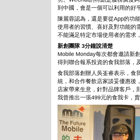
到中國，會是一個可以利用的好
陳麗蓉認為，還是要從App的功
使用者的習慣、喜好及對功能的
不能滿足特定市場使用者的需求
新創團隊 3分鐘說清楚
Mobile Monday每次都會
得到聯合報系投資的食我部落，及
食我部落創辦人吳崟睿表示，食我是O2O
統，和合作餐飲店家談妥優惠後
店家帶來生意，針對品牌客戶，
我曾推出一張499元的食我卡，