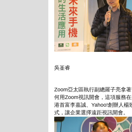
吳崟睿
Zoom亞太區執行副總羅子亮拿著
何用Zoom視訊開會，這項服務
港首富李嘉誠、Yahoo!創辦
式，讓企業選擇遠距視訊開會。