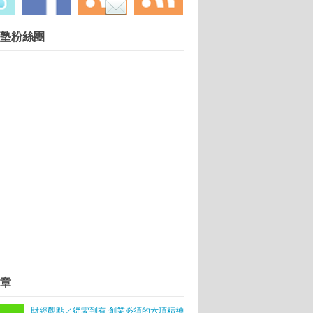
慧財產權勿任意轉載違者依法必究. 技術提供：
塾粉絲團
Blogger
.
微信成主力
此重要？
享:掌握婦幼商機 給寶貝最好的未來—永豐耀有限
老人和年輕人
開心
n的「Fun手做點心坊」
術卓越、邁向創新創業」
章
財經觀點／從零到有 創業必須的六項精神
呢？