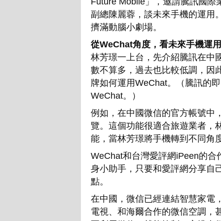
Future Mobile」，邀請騰
副總陳麗蓉，談未來手機的運用。
擠滿動腦小劇場。
從WeChat角度，看未來手機運
林芳璟一上台，先介紹騰訊在中國
數不算多，過去也比較低調，因
牌如何運用WeChat。（騰訊
WeChat。）
例如，在中國微信的官方帳號中
覽。這個功能很適合旅遊業者，
能，當林芳璟將手機轉到不同角
WeChat和台灣愛評網iPee
身小助手，只要和愛評網分享自
點。
在中國，微信已經連結智慧家電，
電視、和海爾合作的微信空調，