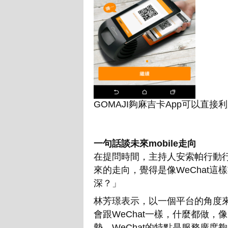
GOMAJI夠麻吉卡App可以直接
一句話談未來mobile走向
在提問時間，主持人安索帕行動行
來的走向，覺得是像WeChat這
深？」
林芳璟表示，以一個平台的角度來
會跟WeChat一樣，什麼都做，
勢。WeChat的特點是服務廣