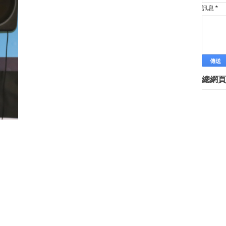
訊息
*
總網頁