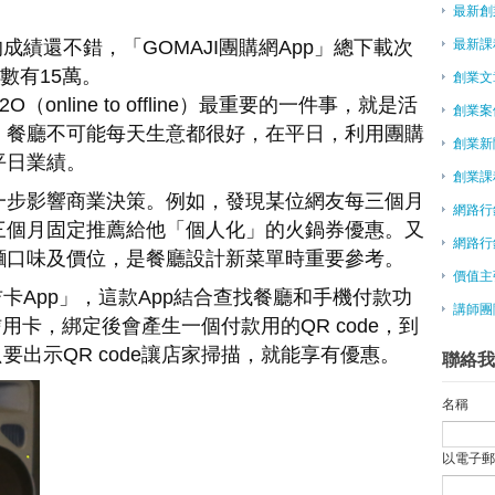
最新創
最新課
的成績還不錯，「GOMAJI團購網App」總下載次
數有15萬。
創業文
online to offline）最重要的一件事，就是活
創業案
；餐廳不可能每天生意都很好，在平日，利用團購
創業新
平日業績。
創業課
一步影響商業決策。例如，發現某位網友每三個月
網路行
三個月固定推薦給他「個人化」的火鍋券優惠。又
網路行
麵口味及價位，是餐廳設計新菜單時重要參考。
價值主
吉卡App」，這款App結合查找餐廳和手機付款功
講師團
用卡，綁定後會產生一個付款用的QR code，到
只要出示QR code讓店家掃描，就能享有優惠。
聯絡我
名稱
以電子