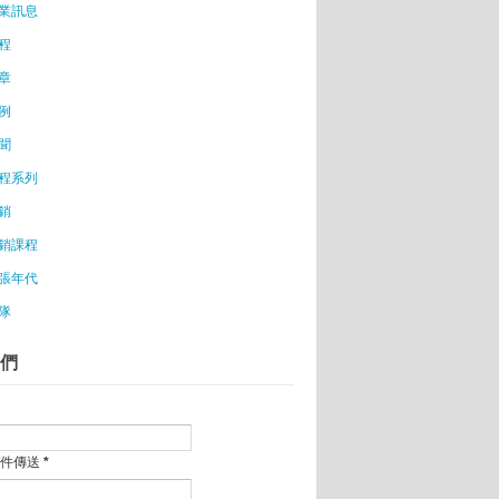
業訊息
程
章
例
聞
程系列
銷
銷課程
張年代
隊
們
郵件傳送
*